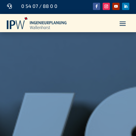
0 54 07 / 88 0 0
