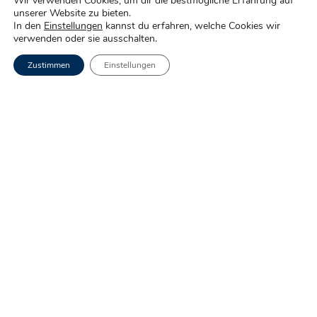
Wir verwenden Cookies, um dir die bestmögliche Erfahrung auf
unserer Website zu bieten.
Leistungen
In den
Einstellungen
kannst du erfahren, welche Cookies wir
verwenden oder sie ausschalten.
Straßenentwurf
Zustimmen
Einstellungen
Städtebau
Verkehrsplanung
Immissionsschutz
Wasserwirtschaft
Freiraumplanung
Umweltplanung
Bauüberwachung
Ingenieur­vermessung
Aktuelles
Karriere