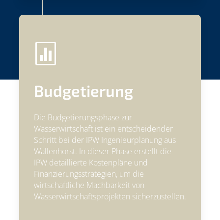

Budgetierung
Die Budgetierungsphase zur
Wasserwirtschaft ist ein entscheidender
Schritt bei der IPW Ingenieurplanung aus
Wallenhorst. In dieser Phase erstellt die
IPW detaillierte Kostenpläne und
Finanzierungsstrategien, um die
wirtschaftliche Machbarkeit von
Wasserwirtschaftsprojekten sicherzustellen.