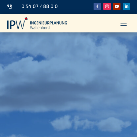
0 54 07 / 88 0 0
