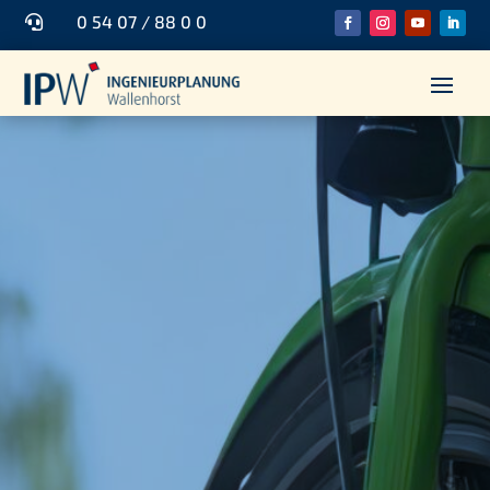
0 54 07 / 88 0 0
