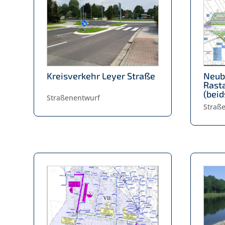
Kreisverkehr Leyer Straße
Neub
Rast
(beid
Straßenentwurf
Straß