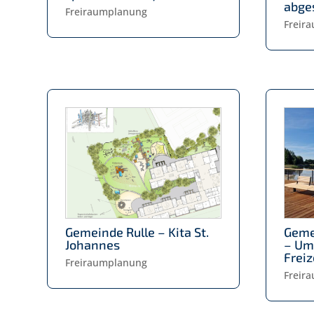
abge
Freiraumplanung
Freir
Gemeinde Rulle – Kita St.
Geme
Johannes
– Um
Freiz
Freiraumplanung
Freir