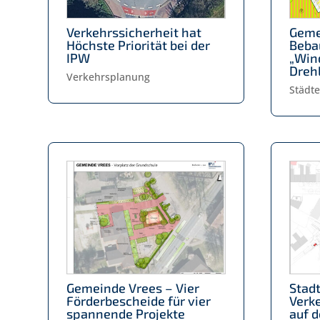
Verkehrssicherheit hat
Geme
Höchste Priorität bei der
Beba
IPW
„Win
Drehl
Verkehrsplanung
Städt
Gemeinde Vrees – Vier
Stad
Förderbescheide für vier
Verk
spannende Projekte
auf 