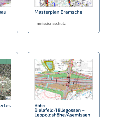
bau
Masterplan Bramsche
Immissionsschutz
iertes
B66n
Bielefeld/Hillegossen –
Leopoldshöhe/Asemissen