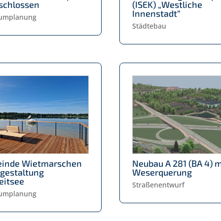
schlossen
(ISEK) „Westliche
Innenstadt“
aumplanung
Städtebau
inde Wietmarschen
Neubau A 281 (BA 4) m
gestaltung
Weserquerung
eitsee
Straßenentwurf
aumplanung