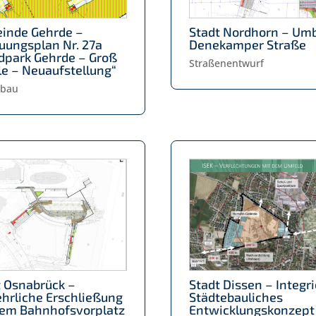
inde Gehrde –
Stadt Nordhorn – Um
uungsplan Nr. 27a
Denekamper Straße
dpark Gehrde – Groß
Straßenentwurf
e – Neuaufstellung“
ebau
t Osnabrück –
Stadt Dissen – Integr
ehrliche Erschließung
Städtebauliches
dem Bahnhofsvorplatz
Entwicklungskonzept