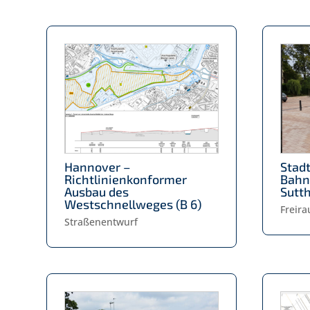
Hannover –
Stad
Richtlinienkonformer
Bahn
Ausbau des
Sutt
Westschnellweges (B 6)
Freir
Straßenentwurf