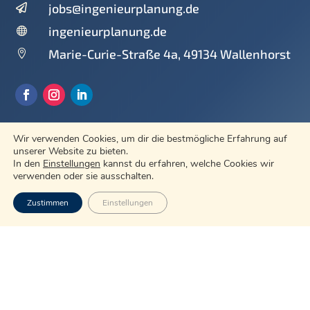
jobs@ingenieurplanung.de

ingenieurplanung.de

Marie-Curie-Straße 4a, 49134 Wallenhorst

Leistungen
Wir verwenden Cookies, um dir die bestmögliche Erfahrung auf
unserer Website zu bieten.
In den
Einstellungen
kannst du erfahren, welche Cookies wir
verwenden oder sie ausschalten.
Straßenentwurf
Städtebau
Zustimmen
Einstellungen
Verkehrsplanung
Immissionsschutz
Wasserwirtschaft
Freiraumplanung
Umweltplanung