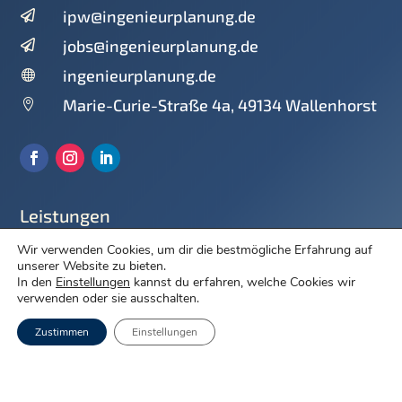
ipw@ingenieurplanung.de

jobs@ingenieurplanung.de

ingenieurplanung.de

Marie-Curie-Straße 4a, 49134 Wallenhorst

Leistungen
Wir verwenden Cookies, um dir die bestmögliche Erfahrung auf
Straßenentwurf
unserer Website zu bieten.
In den
Einstellungen
kannst du erfahren, welche Cookies wir
Städtebau
verwenden oder sie ausschalten.
Verkehrsplanung
Zustimmen
Einstellungen
Immissionsschutz
Wasserwirtschaft
Freiraumplanung