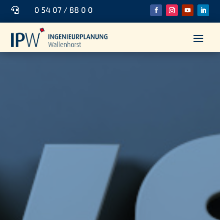
0 54 07 / 88 0 0
