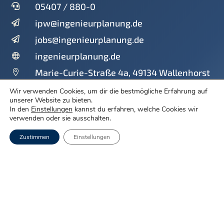
05407 / 880-0

ipw@ingenieurplanung.de

jobs@ingenieurplanung.de

ingenieurplanung.de

Marie-Curie-Straße 4a, 49134 Wallenhorst

Wir verwenden Cookies, um dir die bestmögliche Erfahrung auf
unserer Website zu bieten.
In den
Einstellungen
kannst du erfahren, welche Cookies wir
verwenden oder sie ausschalten.
Leistungen
Zustimmen
Einstellungen
Straßenentwurf
Städtebau
Verkehrsplanung
Immissionsschutz
Wasserwirtschaft