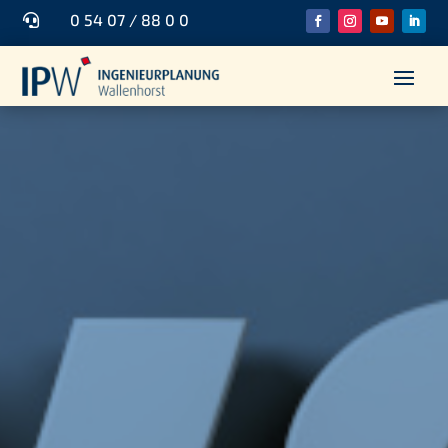
0 54 07 / 88 0 0
