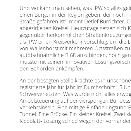
Und wo kann man sehen, was IPW so alles gele
einen Bürger in der Region geben, der noch n
Straße gefahren ist“, meint Detlef Burrichter.
abgezirkelten Kreisel. Heutzutage setzen sich
gegenüber herkömmlichen Straßenkreuzungen 
als IPW einen Kreisverkehr vorschlug, um die
von Wallenhorst mit mehreren Ortsstraßen zu
autobahnähnliche B 68 anzubinden, noch gan
musste mit seinem innovativen Lösungsvorsch
den Behörden ankämpfen.
An der besagten Stelle krachte es in unschöner
registrierte Jahr für Jahr im Durchschnitt 15 U
Schwerverletzten. Was wurde nicht alles erwo
Ampelsteuerung auf der vierspurigen Bundesst
Verkehrsinseln. Eine mittige Einfädelungsund 
Tunnel. Eine Brücke. Ein kleiner Kreisel. Zwei k
Kleeblatt- Lösung schied wegen der vorhand