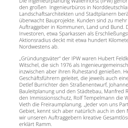
Die Ingenieurplanung Wallenhorst (IPW) gehört
den großen Ingenieurbüros in Norddeutschla
Landschaftsarchitekten und Stadtplanern berä
überwacht Bauprojekte. Kunden sind zu mehr a
Auftraggeber in Kommunen, Land und Bund. Der
Investoren, etwa Sparkassen als Erschließung
Aktionsradius deckt mit etwa hundert Kilomet
Nordwestens ab.
„Gründungsväter“ der IPW waren Hubert Feld
Witschel, die sich 1976 als Ingenieurgemeins
inzwischen aber ihren Ruhestand genießen. H
Geschäftsführern geleitet, die jeweils auch ei
Detlef Burrichter den Straßenentwurf, Johann
Bauleitplanung und den Städtebau, Manfred
den Immissionsschutz, Rolf Tempelmann die Wa
Vieth die Freiraumplanung. „Jeder von uns Part
Gebiet, kennt sich aber natürlich auch in den
wir unseren Auftraggebern kreative Gesamtlö
erklärt Ramm.