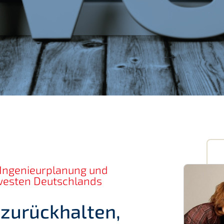
n Ingenieurplanung und
westen Deutschlands
 zurückhalten,