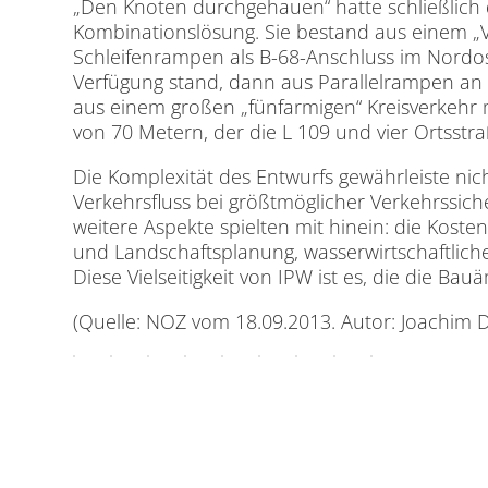
„Den Knoten durchgehauen“ hatte schließlich 
Kombinationslösung. Sie bestand aus einem „Vi
Schleifenrampen als B-68-Anschluss im Nordos
Verfügung stand, dann aus Parallelrampen an 
aus einem großen „fünfarmigen“ Kreisverkeh
von 70 Metern, der die L 109 und vier Ortsstr
Die Komplexität des Entwurfs gewährleiste nic
Verkehrsfluss bei größtmöglicher Verkehrssicher
weitere Aspekte spielten mit hinein: die Koste
und Landschaftsplanung, wasserwirtschaftlich
Diese Vielseitigkeit von IPW ist es, die die Ba
(Quelle: NOZ vom 18.09.2013. Autor: Joachim D