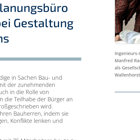
Planungsbüro
ei Gestaltung
ms
Ingenieurs-Q
Manfred Ra
als Gesells
Wallenhorst
dige in Sachen Bau- und
t mit der zunehmenden
uch in die Rolle von
 die Teilhabe der Bürger an
roßgeschrieben wird.
ihren Bauherren, indem sie
gen, Konflikte lenken und