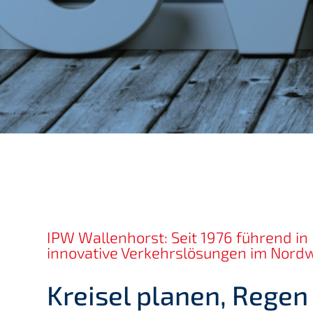
IPW Wallenhorst: Seit 1976 führend i
innovative Verkehrslösungen im Nord
Kreisel planen, Regen