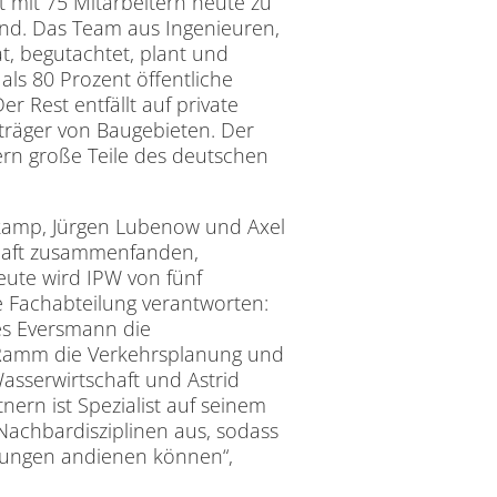
 mit 75 Mitarbeitern heute zu
nd. Das Team aus Ingenieuren,
t, begutachtet, plant und
ls 80 Prozent öffentliche
 Rest entfällt auf private
sträger von Baugebieten. Der
ern große Teile des deutschen
kamp, Jürgen Lubenow und Axel
chaft zusammenfanden,
eute wird IPW von fünf
ne Fachabteilung verantworten:
es Eversmann die
 Ramm die Verkehrsplanung und
sserwirtschaft und Astrid
nern ist Spezialist auf seinem
 Nachbardisziplinen aus, sodass
sungen andienen können“,