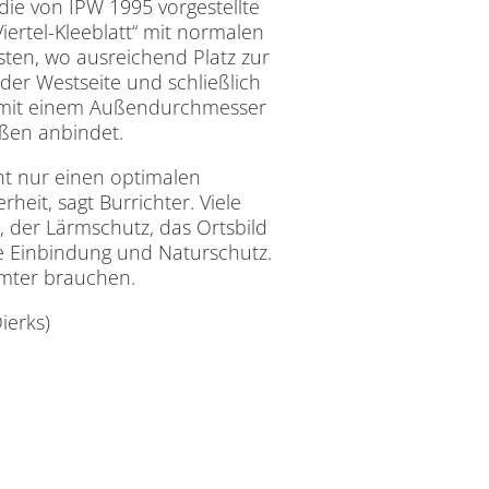
die von IPW 1995 vorgestellte
ertel-Kleeblatt“ mit normalen
ten, wo ausreichend Platz zur
der Westseite und schließlich
r mit einem Außendurchmesser
aßen anbindet.
ht nur einen optimalen
heit, sagt Burrichter. Viele
n, der Lärmschutz, das Ortsbild
e Einbindung und Naturschutz.
uämter brauchen.
ierks)