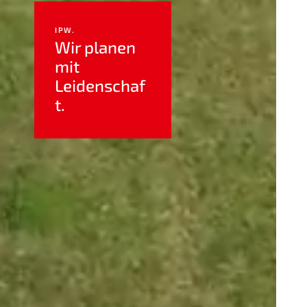
IPW.
Wir planen
mit
Leidenschaf
t.