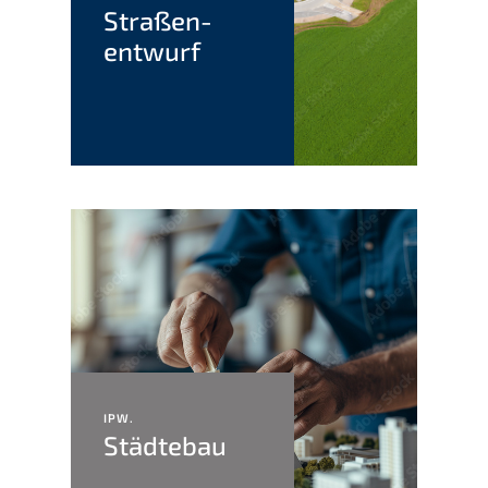
Straßen­
entwurf
IPW.
Städte­bau