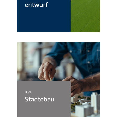
entwurf
IPW.
Städte­bau