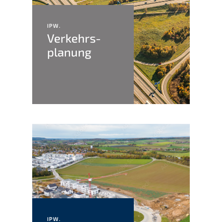
IPW.
Verkehrs­
planung
IPW.