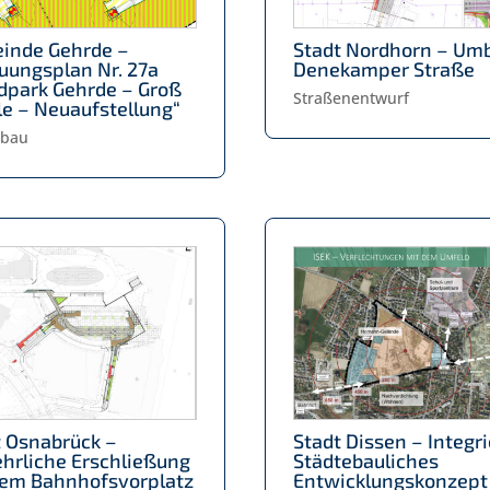
inde Gehrde –
Stadt Nordhorn – Um
uungsplan Nr. 27a
Denekamper Straße
dpark Gehrde – Groß
Straßenentwurf
e – Neuaufstellung“
ebau
t Osnabrück –
Stadt Dissen – Integr
ehrliche Erschließung
Städtebauliches
dem Bahnhofsvorplatz
Entwicklungskonzept